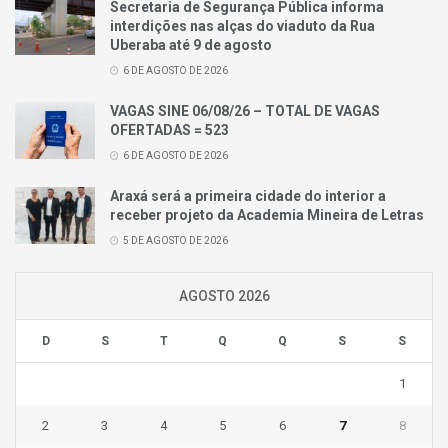
Secretaria de Segurança Pública informa
interdições nas alças do viaduto da Rua
Uberaba até 9 de agosto
6 DE AGOSTO DE 2026
VAGAS SINE 06/08/26 – TOTAL DE VAGAS
OFERTADAS = 523
6 DE AGOSTO DE 2026
Araxá será a primeira cidade do interior a
receber projeto da Academia Mineira de Letras
5 DE AGOSTO DE 2026
AGOSTO 2026
D
S
T
Q
Q
S
S
1
2
3
4
5
6
7
8