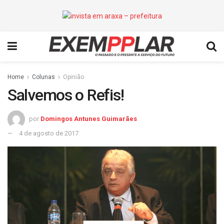
Home
Colunas
Opinião
Salvemos o Refis!
por
Domingos Antunes Guimarães
4 de agosto de 2017