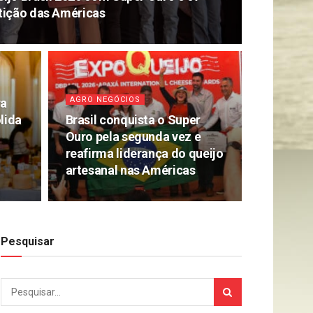
tição das Américas
AGRO NEGÓCIOS
ra
lida
Brasil conquista o Super
Ouro pela segunda vez e
reafirma liderança do queijo
artesanal nas Américas
Pesquisar