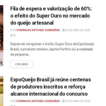
Fila de espera e valorização de 60%:
o efeito do Super Ouro no mercado
do queijo artesanal
POR
DOMINGOS ANTUNES GUIMARÃES
22 DE MAIO DE 2026
0
Depois de conquistar o troféu Super Ouro da ExpoQueijo
Brasil, o produtor mineiro Jayme Porfírio viu a realidade
da pequena...
LEIA MAIS
ExpoQueijo Brasil já reúne centenas
de produtores inscritos e reforça
alcance internacional do concurso
POR
DOMINGOS ANTUNES GUIMARÃES
13 DE MAIO DE 2026