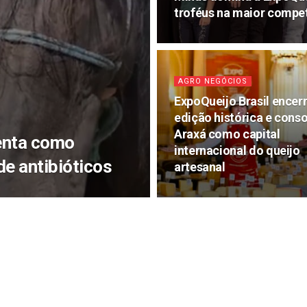
troféus na maior compe
AGRO NEGÓCIOS
ExpoQueijo Brasil encer
edição histórica e conso
Araxá como capital
menta como
internacional do queijo
de antibióticos
artesanal