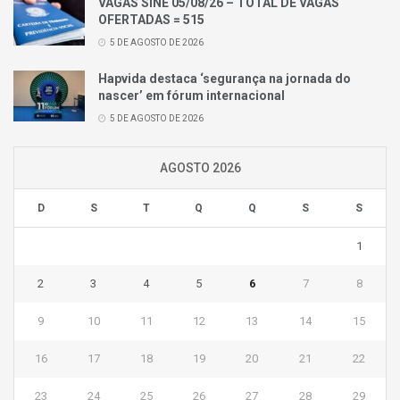
VAGAS SINE 05/08/26 – TOTAL DE VAGAS
OFERTADAS = 515
5 DE AGOSTO DE 2026
Hapvida destaca ‘segurança na jornada do
nascer’ em fórum internacional
5 DE AGOSTO DE 2026
AGOSTO 2026
D
S
T
Q
Q
S
S
1
2
3
4
5
6
7
8
9
10
11
12
13
14
15
16
17
18
19
20
21
22
23
24
25
26
27
28
29