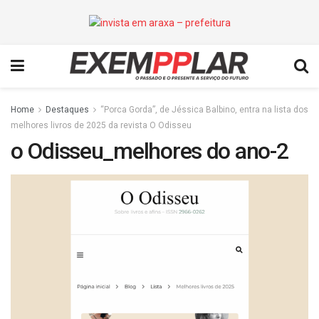
Home
Destaques
“Porca Gorda”, de Jéssica Balbino, entra na lista dos
melhores livros de 2025 da revista O Odisseu
o Odisseu_melhores do ano-2