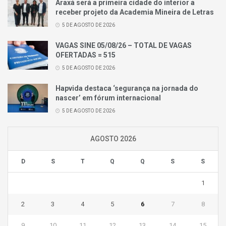
Araxá será a primeira cidade do interior a
receber projeto da Academia Mineira de Letras
5 DE AGOSTO DE 2026
VAGAS SINE 05/08/26 – TOTAL DE VAGAS
OFERTADAS = 515
5 DE AGOSTO DE 2026
Hapvida destaca ‘segurança na jornada do
nascer’ em fórum internacional
5 DE AGOSTO DE 2026
AGOSTO 2026
D
S
T
Q
Q
S
S
1
2
3
4
5
6
7
8
9
10
11
12
13
14
15