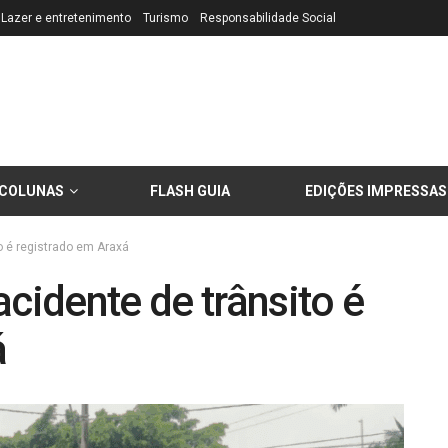
Lazer e entretenimento
Turismo
Responsabilidade Social
COLUNAS
FLASH GUIA
EDIÇÕES IMPRESSAS
o é registrado em Araxá
cidente de trânsito é
á