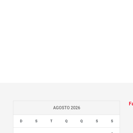
F
AGOSTO 2026
D
S
T
Q
Q
S
S