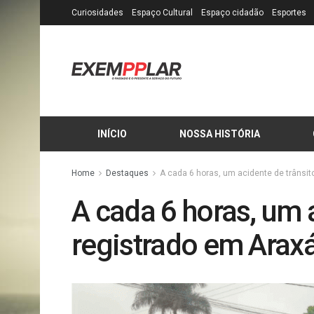
Curiosidades
Espaço Cultural
Espaço cidadão
Esportes
INÍCIO
NOSSA HISTÓRIA
Home
Destaques
A cada 6 horas, um acidente de trânsit
A cada 6 horas, um a
registrado em Arax